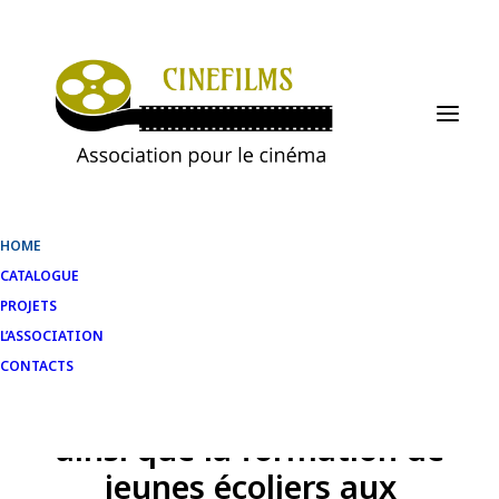
HOME
CATALOGUE
PROJETS
L’Association Cinéfilms
L’ASSOCIATION
soutient la réalisation et la
CONTACTS
promotion des films
ainsi que la formation de
jeunes écoliers aux